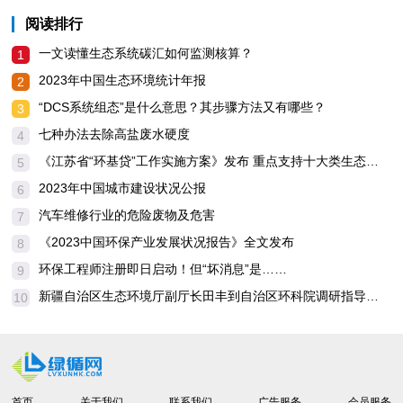
阅读排行
一文读懂生态系统碳汇如何监测核算？
1
2023年中国生态环境统计年报
2
“DCS系统组态”是什么意思？其步骤方法又有哪些？
3
七种办法去除高盐废水硬度
4
《江苏省“环基贷”工作实施方案》发布 重点支持十大类生态环境基础设施重点工程！
5
2023年中国城市建设状况公报
6
汽车维修行业的危险废物及危害
7
《2023中国环保产业发展状况报告》全文发布
8
环保工程师注册即日启动！但“坏消息”是……
9
新疆自治区生态环境厅副厅长田丰到自治区环科院调研指导工作
10
首页
关于我们
联系我们
广告服务
会员服务